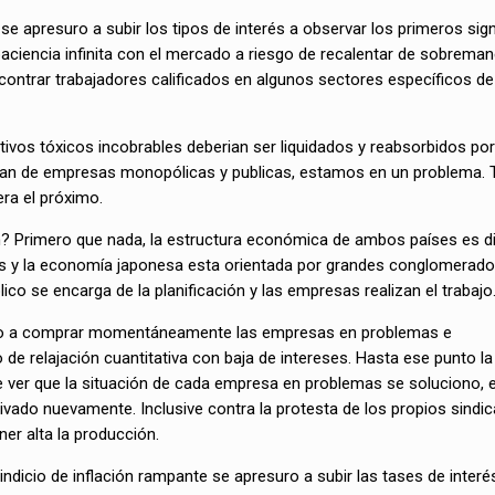
 se apresuro a subir los tipos de interés a observar los primeros sig
 paciencia infinita con el mercado a riesgo de recalentar de sobreman
ontrar trabajadores calificados en algunos sectores específicos de
ivos tóxicos incobrables deberian ser liquidados y reabsorbidos por
tan de empresas monopólicas y publicas, estamos en un problema. 
ra el próximo.
? Primero que nada, la estructura económica de ambos países es di
as y la economía japonesa esta orientada por grandes conglomerad
co se encarga de la planificación y las empresas realizan el trabajo
 salio a comprar momentáneamente las empresas en problemas e
e relajación cuantitativa con baja de intereses. Hasta ese punto la
e ver que la situación de cada empresa en problemas se soluciono, e
vado nuevamente. Inclusive contra la protesta de los propios sindic
er alta la producción.
indicio de inflación rampante se apresuro a subir las tases de inter