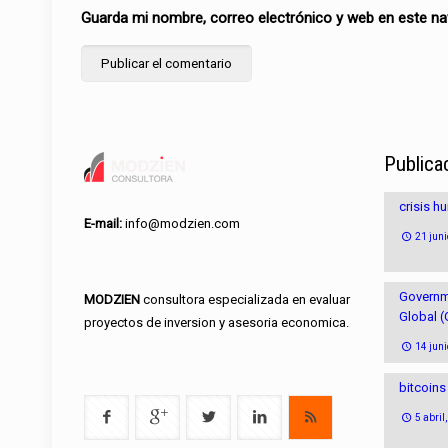
Guarda mi nombre, correo electrónico y web en este n
Publica
crisis h
E-mail:
info@modzien.com
21 juni
Governm
MODZIEN
consultora especializada en evaluar
Global 
proyectos de inversion y asesoria economica.
14 juni
bitcoins
5 abril