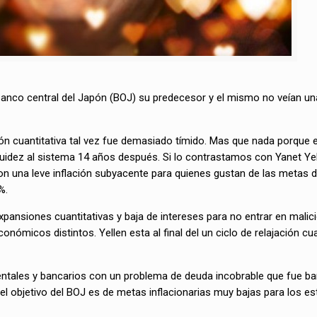
co central del Japón (BOJ) su predecesor y el mismo no veían una
n cuantitativa tal vez fue demasiado tímido. Mas que nada porque e
uidez al sistema 14 años después. Si lo contrastamos con Yanet Yel
on una leve inflación subyacente para quienes gustan de las metas 
%.
pansiones cuantitativas y baja de intereses para no entrar en malic
ómicos distintos. Yellen esta al final del un ciclo de relajación cua
tales y bancarios con un problema de deuda incobrable que fue ba
l objetivo del BOJ es de metas inflacionarias muy bajas para los e