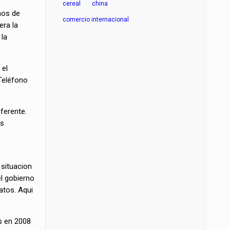
cereal
china
nos de
comercio internacional
era la
 la
 el
Teléfono
ferente.
os
.
 situacion
l gobierno
atos. Aqui
és en 2008