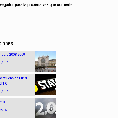
avegador para la próxima vez que comente.
ciones
ungara 2008-2009
o, 2016
0
ent Pension Fund
(GPFG)
0
o, 2016
 2.0
, 2016
0