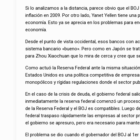
Si lo analizamos a la distancia, parece obvio que el BOJ
inflación en 2009. Por otro lado, Yanet Yellen tiene una
economía. Esto ya se aprecia en los problemas para enc
economía.
Desde el punto de vista occidental, esos bancos con act
sistema bancario «bueno». Pero como en Japón se tra
para Zhou Xiaochuan que lo mira de cerca y cree que se
Como actuó la Reserva Federal ante la misma situación
Estados Unidos es una política competitiva de empres
monopólicos y rígidas regulaciones donde el sector publi
En el caso de la crisis de deuda, el gobierno federal
inmediatamente la reserva federal comenzó un proceso d
de la Reserva Federal y el BOJ es compatibles. Luego d
federal traspaso rápidamente las empresas al sector pri
el gobierno se apresuro, pero era necesario para manten
El problema se dio cuando el gobernador del BOJ al 1er 