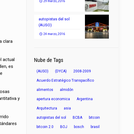
29 marzo, 2016
0
autopistas del sol
(AUSO)
0
24 marzo, 2016
 clara
l actual
Nube de Tags
len, es
(AUSO)
(DYCA)
2008-2009
de
Acuerdo Estratégico Transpacífico
alimentos
almidón
iosas
ntitativa y
apertura economica
Argentina
Arquitectura
asia
rrido
autopistas del sol
BCBA
bitcoin
stándares
bitcoin 2.0
BOJ
bosch
brasil